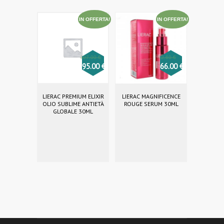
IN OFFERTA!
IN OFFERTA!
107.00
€
72.60
€
95.00
€
66.00
€
LIERAC PREMIUM ELIXIR
LIERAC MAGNIFICENCE
OLIO SUBLIME ANTIETÀ
ROUGE SERUM 30ML
GLOBALE 30ML